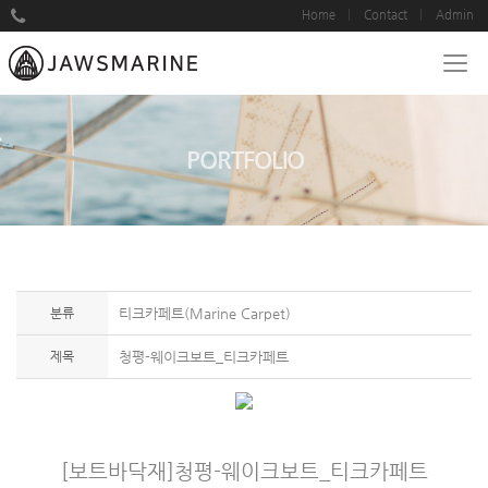
Home
Contact
Admin
PORTFOLIO
분류
티크카페트(Marine Carpet)
제목
청평-웨이크보트_티크카페트
[보트바닥재]청평-웨이크보트_티크카페트