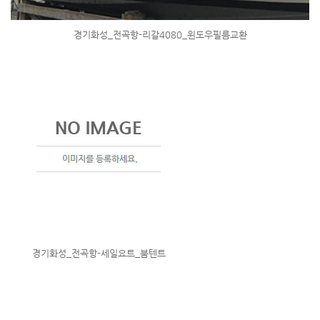
경기화성_전곡항-리갈4080_윈도우필름교환
경기화성_전곡항-세일요트_붐텐트