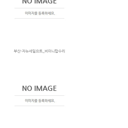
부산-자뉴세일요트_비미니탑수리