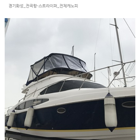
경기화성_전곡항-스트라이퍼_전체캐노피