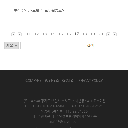
부산수영만-도랄_윈도우필름교체
11
12
13
14
15
16
17
18
19
20
COMPANY
BUSINESS
REQUEST
PRIVACY POLICY
((우.14754) 경기도 부천시 소사구 소사본동 94-1 죠스마린
TEL : 대표 010·8358·6504
|
FAX : 050-4064-4949
사업자등록번호 : 119-22-71325
대표 : 안지운
|
개인정보관리책임자 : 안지운
aju119@naver.com