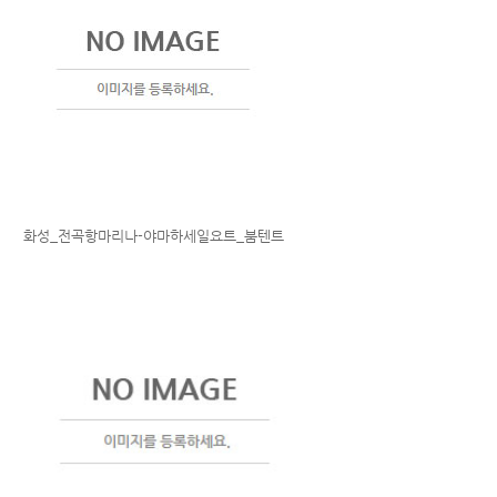
화성_전곡항마리나-야마하세일요트_붐텐트